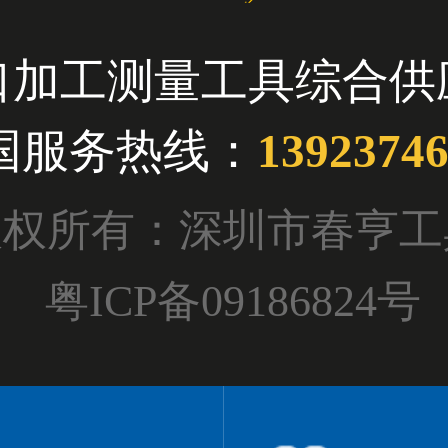
口加工测量工具综合供
国服务热线：
1392374
T 版权所有：深圳市春
粤ICP备09186824号