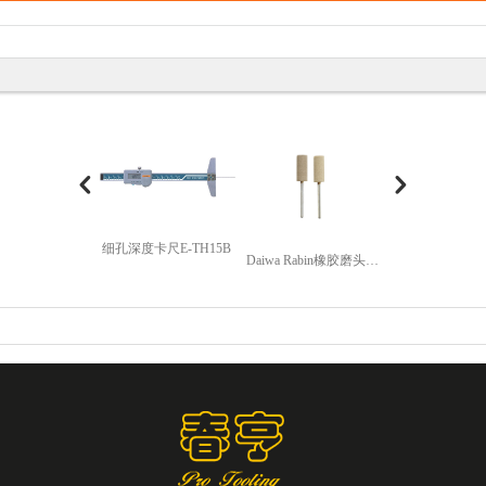
细孔深度卡尺E-TH15B
Daiwa Rabin橡胶磨头OX型
汽车保险杠钻