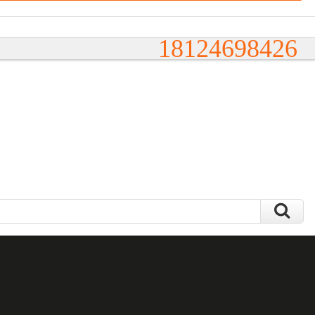
18124698426
里氏硬度计ETIPD
软管光纤内窥镜 6mm
T1-257数显深度规
孔动力头