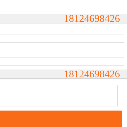
18124698426
18124698426