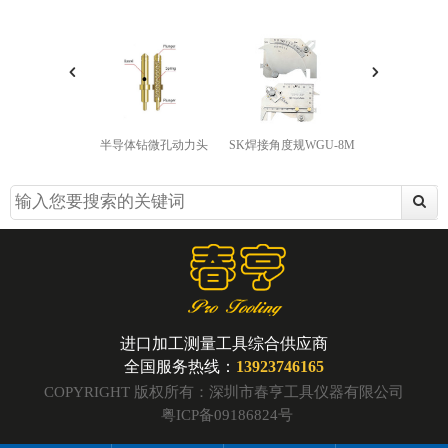
SK焊接角度规WGU-8M
半导体钻微孔动力头
自动换刀主轴+
进口加工测量工具综合供应商
全国服务热线：
13923746165
COPYRIGHT 版权所有：深圳市春亨工具仪器有限公司
粤ICP备09186824号